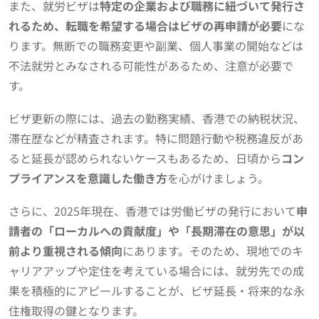
また、就労ビザは
特定の企業および職務に紐づいて発行さ
れるため、転職を希望する場合はビザの再申請が必要
にな
ります。無断での職務変更や副業、個人事業の開始などは
不法就労とみなされる可能性があるため、注意が必要で
す。
ビザ更新の際には、過去の勤務実績、香港での納税状況、
滞在歴などが精査されます。特に問題行動や税務違反があ
ると延長が認められないケースもあるため、日頃から
コン
プライアンスを意識した働き方
を心がけましょう。
さらに、2025年現在、香港では労働ビザの発行において
申
請者の「ローカルへの貢献度」や「長期滞在の意思」が以
前より重視される傾向
にあります。そのため、現地でのキ
ャリアアップや定住を考えている場合には、就労先での成
果を積極的にアピールすることが、ビザ延長・将来的な永
住権取得の鍵となります。