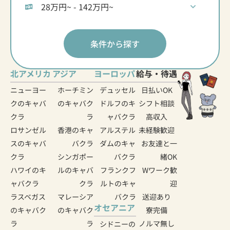
条件から探す
北アメリカ
アジア
ヨーロッパ
給与・待遇
ニューヨー
ホーチミン
デュッセル
日払いOK
クのキャバ
のキャバク
ドルフのキ
シフト相談
クラ
ラ
ャバクラ
高収入
ロサンゼル
香港のキャ
アルステル
未経験歓迎
スのキャバ
バクラ
ダムのキャ
お友達と一
クラ
シンガポー
バクラ
緒OK
ハワイのキ
ルのキャバ
フランクフ
Wワーク歓
ャバクラ
クラ
ルトのキャ
迎
ラスベガス
マレーシア
バクラ
送迎あり
オセアニア
のキャバク
のキャバク
寮完備
ラ
ラ
ノルマ無し
シドニーの