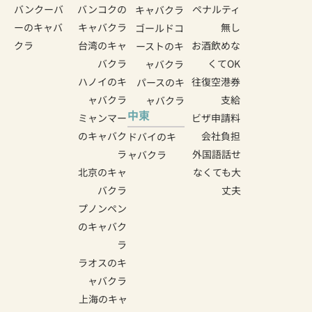
バンクーバ
バンコクの
ペナルティ
キャバクラ
ーのキャバ
キャバクラ
無し
ゴールドコ
クラ
台湾のキャ
お酒飲めな
ーストのキ
バクラ
くてOK
ャバクラ
ハノイのキ
往復空港券
パースのキ
ャバクラ
支給
ャバクラ
中東
ミャンマー
ビザ申請料
のキャバク
会社負担
ドバイのキ
ラ
外国語話せ
ャバクラ
北京のキャ
なくても大
バクラ
丈夫
プノンペン
のキャバク
ラ
ラオスのキ
ャバクラ
上海のキャ