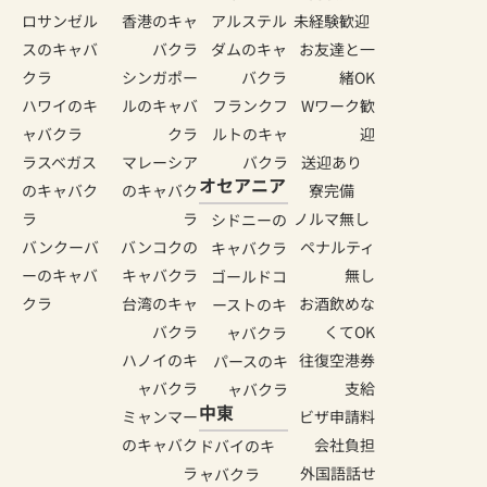
ロサンゼル
香港のキャ
アルステル
未経験歓迎
スのキャバ
バクラ
ダムのキャ
お友達と一
クラ
シンガポー
バクラ
緒OK
ハワイのキ
ルのキャバ
フランクフ
Wワーク歓
ャバクラ
クラ
ルトのキャ
迎
ラスベガス
マレーシア
バクラ
送迎あり
オセアニア
のキャバク
のキャバク
寮完備
ラ
ラ
ノルマ無し
シドニーの
バンクーバ
バンコクの
ペナルティ
キャバクラ
ーのキャバ
キャバクラ
無し
ゴールドコ
クラ
台湾のキャ
お酒飲めな
ーストのキ
バクラ
くてOK
ャバクラ
ハノイのキ
往復空港券
パースのキ
ャバクラ
支給
ャバクラ
中東
ミャンマー
ビザ申請料
のキャバク
会社負担
ドバイのキ
ラ
外国語話せ
ャバクラ