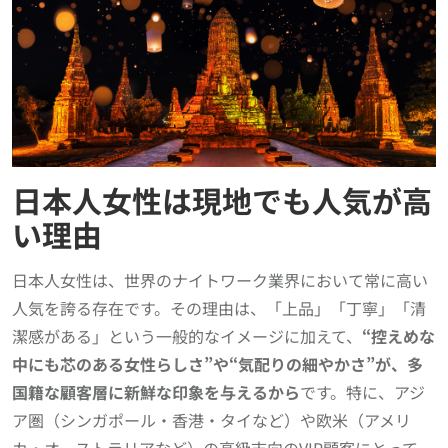
日本人女性は現地でも人気が高
い理由
日本人女性は、世界のナイトワーク業界において常に高い
人気を誇る存在です。その理由は、「上品」「丁寧」「清
潔感がある」という一般的なイメージに加えて、
“控えめな
中にも芯のある女性らしさ”や“気配りの細やかさ”が、多
国籍な顧客層に新鮮な印象を与えるから
です。特に、アジ
ア圏（シンガポール・香港・タイなど）や欧米（アメリ
カ・オーストラリアなど）の高級志向のVIP顧客にとって、