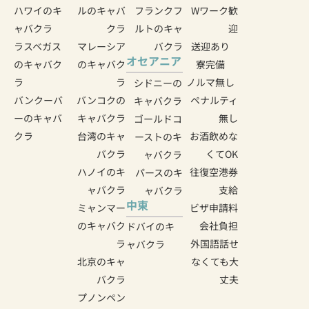
ハワイのキ
ルのキャバ
フランクフ
Wワーク歓
ャバクラ
クラ
ルトのキャ
迎
ラスベガス
マレーシア
バクラ
送迎あり
オセアニア
のキャバク
のキャバク
寮完備
ラ
ラ
ノルマ無し
シドニーの
バンクーバ
バンコクの
ペナルティ
キャバクラ
ーのキャバ
キャバクラ
無し
ゴールドコ
クラ
台湾のキャ
お酒飲めな
ーストのキ
バクラ
くてOK
ャバクラ
ハノイのキ
往復空港券
パースのキ
ャバクラ
支給
ャバクラ
中東
ミャンマー
ビザ申請料
のキャバク
会社負担
ドバイのキ
ラ
外国語話せ
ャバクラ
北京のキャ
なくても大
バクラ
丈夫
プノンペン