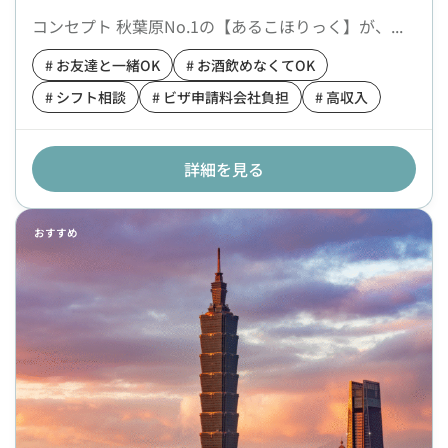
コンセプト 秋葉原No.1の【あるこほりっく】が、...
# お友達と一緒OK
# お酒飲めなくてOK
# シフト相談
# ビザ申請料会社負担
# 高収入
詳細を見る
おすすめ