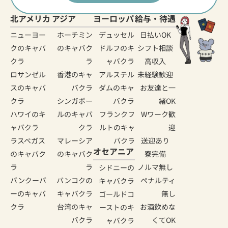
北アメリカ
アジア
ヨーロッパ
給与・待遇
ニューヨー
ホーチミン
デュッセル
日払いOK
クのキャバ
のキャバク
ドルフのキ
シフト相談
クラ
ラ
ャバクラ
高収入
ロサンゼル
香港のキャ
アルステル
未経験歓迎
スのキャバ
バクラ
ダムのキャ
お友達と一
クラ
シンガポー
バクラ
緒OK
ハワイのキ
ルのキャバ
フランクフ
Wワーク歓
ャバクラ
クラ
ルトのキャ
迎
ラスベガス
マレーシア
バクラ
送迎あり
オセアニア
のキャバク
のキャバク
寮完備
ラ
ラ
ノルマ無し
シドニーの
バンクーバ
バンコクの
ペナルティ
キャバクラ
ーのキャバ
キャバクラ
無し
ゴールドコ
クラ
台湾のキャ
お酒飲めな
ーストのキ
バクラ
くてOK
ャバクラ