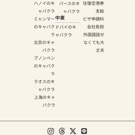
ハノイのキ
往復空港券
パースのキ
ャバクラ
支給
ャバクラ
中東
ミャンマー
ビザ申請料
のキャバク
会社負担
ドバイのキ
ラ
外国語話せ
ャバクラ
北京のキャ
なくても大
バクラ
丈夫
プノンペン
のキャバク
ラ
ラオスのキ
ャバクラ
上海のキャ
バクラ