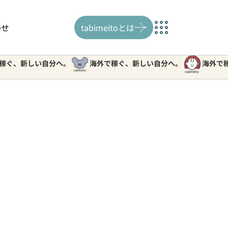
わせ
tabimeitoとは
しい自分へ。
海外で稼ぐ、新しい自分へ。
海外で稼ぐ、新