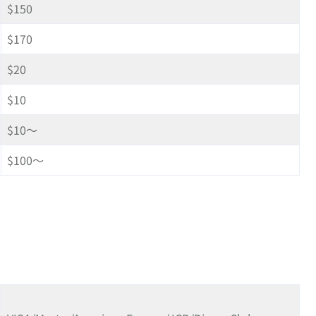
$150
$170
$20
$10
$10～
$100～