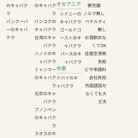
オセアニア
のキャバク
のキャバク
寮完備
ラ
ラ
ノルマ無し
シドニーの
バンクーバ
バンコクの
ペナルティ
キャバクラ
ーのキャバ
キャバクラ
無し
ゴールドコ
クラ
台湾のキャ
お酒飲めな
ーストのキ
バクラ
くてOK
ャバクラ
ハノイのキ
往復空港券
パースのキ
ャバクラ
支給
ャバクラ
中東
ミャンマー
ビザ申請料
のキャバク
会社負担
ドバイのキ
ラ
外国語話せ
ャバクラ
北京のキャ
なくても大
バクラ
丈夫
プノンペン
のキャバク
ラ
ラオスのキ