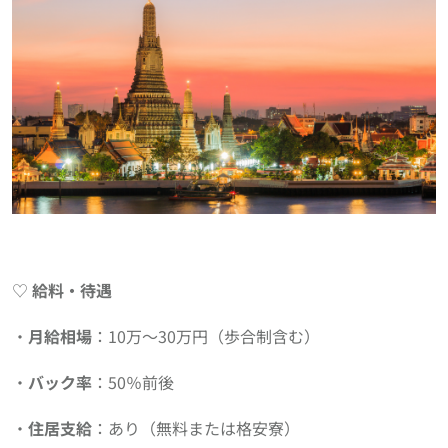
♡
給料・待遇
・
月給相場
：10万〜30万円（歩合制含む）
・
バック率
：50％前後
・
住居支給
：あり（無料または格安寮）