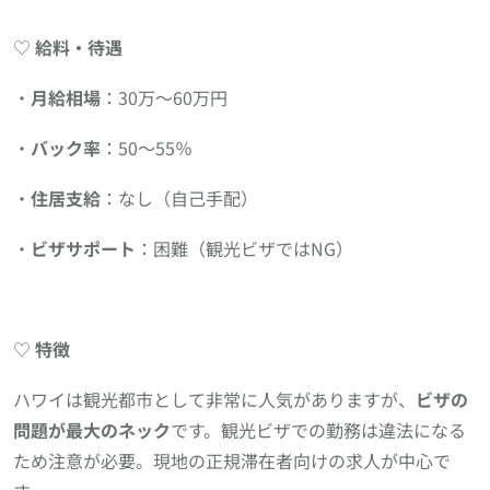
♡
給料・待遇
・
月給相場
：30万〜60万円
・
バック率
：50〜55％
・
住居支給
：なし（自己手配）
・
ビザサポート
：困難（観光ビザではNG）
♡
特徴
ハワイは観光都市として非常に人気がありますが、
ビザの
問題が最大のネック
です。観光ビザでの勤務は違法になる
ため注意が必要。現地の正規滞在者向けの求人が中心で