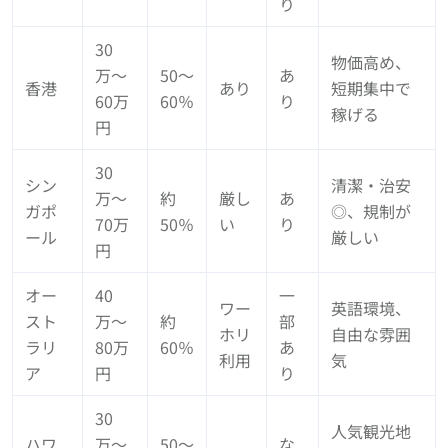
り
30
物価高め、
万〜
50〜
あ
香港
あり
短期集中で
60万
60％
り
稼げる
円
30
シン
清潔・治安
万〜
約
厳し
あ
ガポ
◎、規制が
70万
50％
い
り
ール
厳しい
円
オー
40
一
ワー
英語環境、
スト
万〜
約
部
ホリ
自由な雰囲
ラリ
80万
60％
あ
利用
気
ア
円
り
30
人気観光地
ハワ
万〜
50〜
な