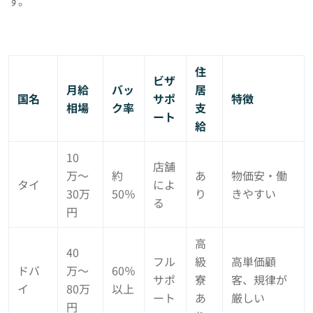
す。
住
ビザ
月給
バッ
居
国名
サポ
特徴
相場
ク率
支
ート
給
10
店舗
万〜
約
あ
物価安・働
タイ
によ
30万
50％
り
きやすい
る
円
高
40
フル
級
高単価顧
ドバ
万〜
60％
サポ
寮
客、規律が
イ
80万
以上
ート
あ
厳しい
円