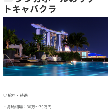
トキャバクラ
♡
給料・待遇
・
月給相場
：30万〜70万円