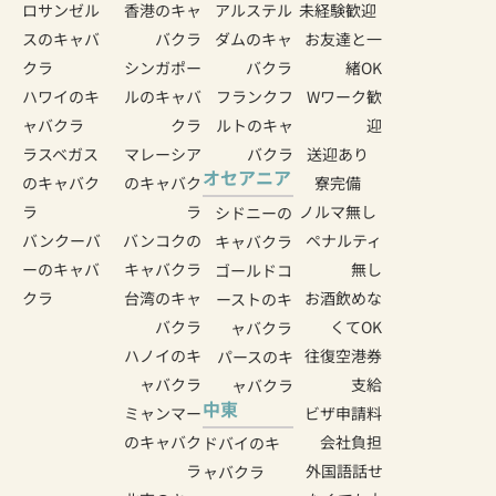
ロサンゼル
香港のキャ
アルステル
未経験歓迎
スのキャバ
バクラ
ダムのキャ
お友達と一
クラ
シンガポー
バクラ
緒OK
ハワイのキ
ルのキャバ
フランクフ
Wワーク歓
ャバクラ
クラ
ルトのキャ
迎
ラスベガス
マレーシア
バクラ
送迎あり
オセアニア
のキャバク
のキャバク
寮完備
ラ
ラ
ノルマ無し
シドニーの
バンクーバ
バンコクの
ペナルティ
キャバクラ
ーのキャバ
キャバクラ
無し
ゴールドコ
クラ
台湾のキャ
お酒飲めな
ーストのキ
バクラ
くてOK
ャバクラ
ハノイのキ
往復空港券
パースのキ
ャバクラ
支給
ャバクラ
中東
ミャンマー
ビザ申請料
のキャバク
会社負担
ドバイのキ
ラ
外国語話せ
ャバクラ