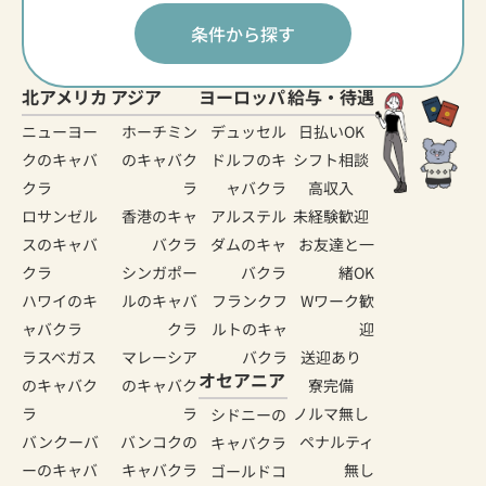
条件から探す
北アメリカ
アジア
ヨーロッパ
給与・待遇
ニューヨー
ホーチミン
デュッセル
日払いOK
クのキャバ
のキャバク
ドルフのキ
シフト相談
クラ
ラ
ャバクラ
高収入
ロサンゼル
香港のキャ
アルステル
未経験歓迎
スのキャバ
バクラ
ダムのキャ
お友達と一
クラ
シンガポー
バクラ
緒OK
ハワイのキ
ルのキャバ
フランクフ
Wワーク歓
ャバクラ
クラ
ルトのキャ
迎
ラスベガス
マレーシア
バクラ
送迎あり
オセアニア
のキャバク
のキャバク
寮完備
ラ
ラ
ノルマ無し
シドニーの
バンクーバ
バンコクの
ペナルティ
キャバクラ
ーのキャバ
キャバクラ
無し
ゴールドコ