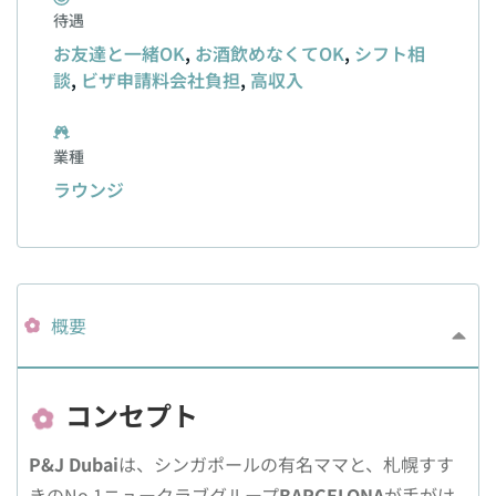
待遇
お友達と一緒OK
,
お酒飲めなくてOK
,
シフト相
談
,
ビザ申請料会社負担
,
高収入
業種
ラウンジ
概要
コンセプト
P&J Dubai
は、シンガポールの有名ママと、札幌すす
きのNo.1ニュークラブグループ
BARCELONA
が手がけ