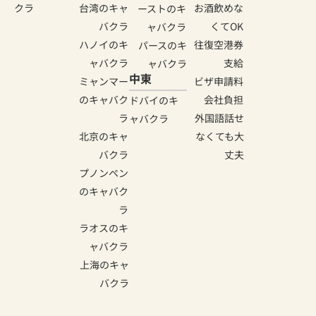
クラ
台湾のキャ
お酒飲めな
ーストのキ
バクラ
くてOK
ャバクラ
ハノイのキ
往復空港券
パースのキ
ャバクラ
支給
ャバクラ
中東
ミャンマー
ビザ申請料
のキャバク
会社負担
ドバイのキ
ラ
外国語話せ
ャバクラ
北京のキャ
なくても大
バクラ
丈夫
プノンペン
のキャバク
ラ
ラオスのキ
ャバクラ
上海のキャ
バクラ